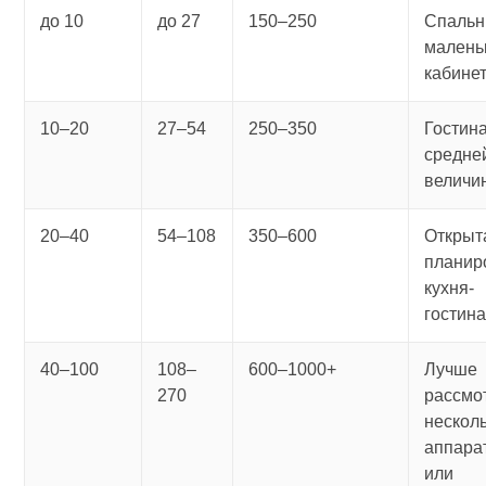
до 10
до 27
150–250
Спальн
малень
кабине
10–20
27–54
250–350
Гостин
средне
величи
20–40
54–108
350–600
Открыт
планир
кухня-
гостин
40–100
108–
600–1000+
Лучше
270
рассмо
нескол
аппара
или