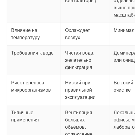
вентиляторы)
отдельны
выше пр
масштаб
Влияние на
Охлаждает
Минимал
температуру
воздух
Требования к воде
Чистая вода,
Деминер
желательно
или очи
фильтрация
Риск переноса
Низкий при
Высокий 
микроорганизмов
правильной
очистке
эксплуатации
Типичные
Вентиляция
Локальны
применения
больших
офисы, м
объёмов,
лаборато
охлаждение