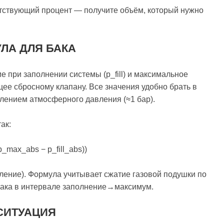
тствующий процент — получите объём, который нужно
УЛА ДЛЯ БАКА
е при заполнении системы (p_fill) и максимальное
ее сбросному клапану. Все значения удобно брать в
лением атмосферного давления (≈1 бар).
ак:
(p_max_abs − p_fill_abs))
ление). Формула учитывает сжатие газовой подушки по
бака в интервале заполнение→максимум.
СИТУАЦИЯ