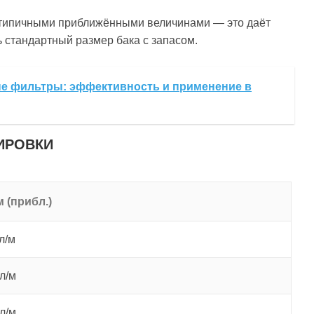
я типичными приближёнными величинами — это даёт
 стандартный размер бака с запасом.
е фильтры: эффективность и применение в
ИРОВКИ
 (прибл.)
 л/м
 л/м
 л/м