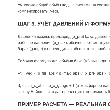
Умножьте общий объём воды в системе на соотве
компенсировать (Veg).
ШАГ 3. УЧЁТ ДАВЛЕНИЙ И ФОРМ
Давления важны: предзаряд (p_pre) бака, давлени
рабочее давление (p_max), обычно соответствующ
барах (gauge) и переводить в абсолютные прибав
Рабочая формула для объёма бака (Vt) выглядит т
Vt = Veg × (p_fill_abs × p_max_abs) / (p_pre_abs × 
Здесь p_x_abs = p_x_gauge + 1 (атмосферное дав
закону Бойля — это даёт реальную вместимость 
ПРИМЕР РАСЧЁТА — РЕАЛЬНАЯ 