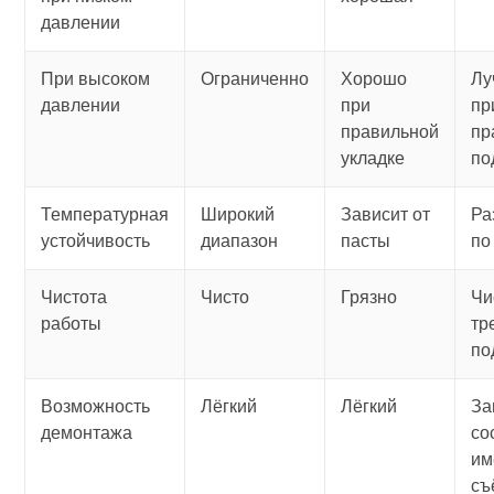
давлении
При высоком
Ограниченно
Хорошо
Лу
давлении
при
пр
правильной
пр
укладке
по
Температурная
Широкий
Зависит от
Ра
устойчивость
диапазон
пасты
по
Чистота
Чисто
Грязно
Чи
работы
тр
по
Возможность
Лёгкий
Лёгкий
За
демонтажа
со
им
съ