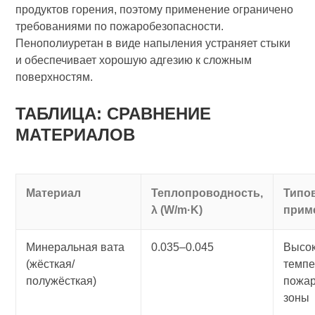
продуктов горения, поэтому применение ограничено
требованиями по пожаробезопасности.
Пенополиуретан в виде напыления устраняет стыки
и обеспечивает хорошую адгезию к сложным
поверхностям.
ТАБЛИЦА: СРАВНЕНИЕ
МАТЕРИАЛОВ
Материал
Теплопроводность,
Типо
λ (W/m·K)
прим
Минеральная вата
0.035–0.045
Высо
(жёсткая/
темпе
полужёсткая)
пожа
зоны