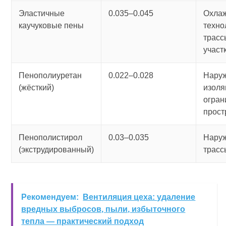
Эластичные
0.035–0.045
Охла
каучуковые пены
техно
трасс
участ
Пенополиуретан
0.022–0.028
Нару
(жёсткий)
изоля
огра
прост
Пенополистирол
0.03–0.035
Нару
(экструдированный)
трасс
Рекомендуем:
Вентиляция цеха: удаление
вредных выбросов, пыли, избыточного
тепла — практический подход