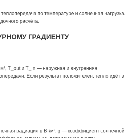
 теплопередача по температуре и солнечная нагрузка.
дочного расчёта.
УРНОМУ ГРАДИЕНТУ
 м², T_out и T_in — наружная и внутренняя
опередачи. Если результат положителен, тепло идёт в
нечная радиация в Вт/м², g — коэффициент солнечной