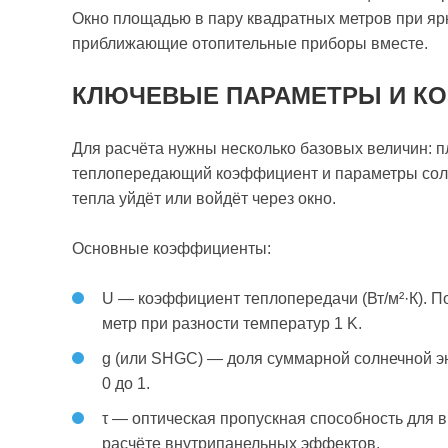
Окно площадью в пару квадратных метров при ярк
приближающие отопительные приборы вместе.
КЛЮЧЕВЫЕ ПАРАМЕТРЫ И К
Для расчёта нужны несколько базовых величин: п
теплопередающий коэффициент и параметры солн
тепла уйдёт или войдёт через окно.
Основные коэффициенты:
U — коэффициент теплопередачи (Вт/м²·К). По
метр при разности температур 1 K.
g (или SHGC) — доля суммарной солнечной эн
0 до 1.
τ — оптическая пропускная способность для 
расчёте внутрипанельных эффектов.