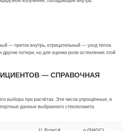
диффузное излучение, попадающее внутрь.
ный — приток внутрь, отрицательный — уход тепла
и другие потери, но для оценки роли остекления этой
ИЦИЕНТОВ — СПРАВОЧНАЯ
о выбора при расчётах. Эти числа упрощённые, в
спортные данные выбранного стеклопакета.
U, Вт/м²·К
g (SHGC)