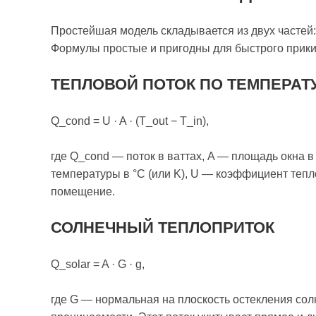
Простейшая модель складывается из двух частей:
Формулы простые и пригодны для быстрого прики
ТЕПЛОВОЙ ПОТОК ПО ТЕМПЕРАТ
Q_cond = U · A · (T_out − T_in),
где Q_cond — поток в ваттах, A — площадь окна в
температуры в °C (или K), U — коэффициент тепл
помещение.
СОЛНЕЧНЫЙ ТЕПЛОПРИТОК
Q_solar = A · G · g,
где G — нормальная на плоскость остекления сол