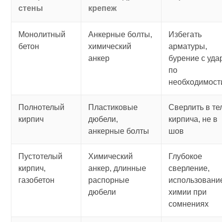
стены
крепеж
Монолитный
Анкерные болты,
Избегать
бетон
химический
арматуры,
анкер
бурение с уда
по
необходимост
Полнотелый
Пластиковые
Сверлить в те
кирпич
дюбели,
кирпича, не в
анкерные болты
шов
Пустотелый
Химический
Глубокое
кирпич,
анкер, длинные
сверление,
газобетон
распорные
использовани
дюбели
химии при
сомнениях