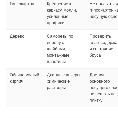
Гипсокартон
Крепление к
Не полагаться
каркасу, молли,
гипсокартон к
усиленные
несущую осно
профили
Дерево
Саморезы по
Проверить
дереву с
влагосодержа
шайбами,
и состояние
монтажные
бруса
пластины
Облицовочный
Длинные анкеры,
Достичь
кирпич
химические
основного
растворы
несущего слоя
не вешать на
плитку