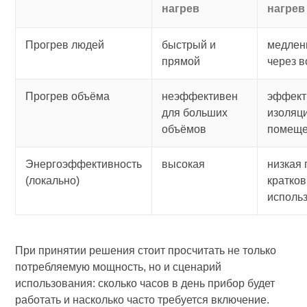
нагрев
нагрев
Прогрев людей
быстрый и
медлен
прямой
через в
Прогрев объёма
неэффективен
эффект
для больших
изоляц
объёмов
помещ
Энергоэффективность
высокая
низкая 
(локально)
кратко
исполь
При принятии решения стоит просчитать не только
потребляемую мощность, но и сценарий
использования: сколько часов в день прибор будет
работать и насколько часто требуется включение.