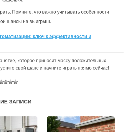
грать. Помните, что важно учитывать особенности
свои шансы на выигрыш.
оматизации: ключ к эффективности и
занятие, которое приносит массу положительных
устите свой шанс и начните играть прямо сейчас!
ИЕ ЗАПИСИ