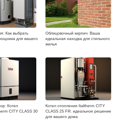
я: Как выбрать
Облицовочный кирпич: Ваша
мощника для вашего
идеальная находка для стильного
жилья
ор: Котел
Котел отопления Italtherm CITY
therm CITY CLASS 30
CLASS 25 FR: идеальное решение
для вашего дома