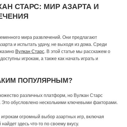
АН СТАРС: МИР АЗАРТА И
ЕЧЕНИЯ
еменного мира развлечений. Они предлагают
зарта и испытать удачу, не выходя из дома. Среди
 казино
Вулкан Старс
. В этой статье мы расскажем о
 доступны игрокам, а также как начать играть и
ТАКИМ ПОПУЛЯРНЫМ?
ножество различных платформ, но Вулкан Старс
. Это обусловлено несколькими ключевыми факторами.
 игрокам огромный выбор азартных игр, включая
 найдет здесь что-то по своему вкусу.