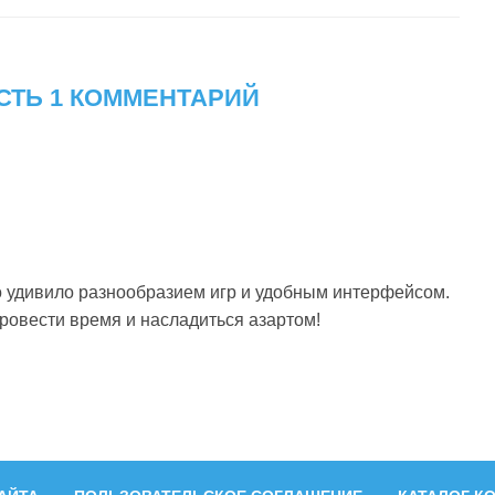
СТЬ 1 КОММЕНТАРИЙ
о удивило разнообразием игр и удобным интерфейсом.
ровести время и насладиться азартом!