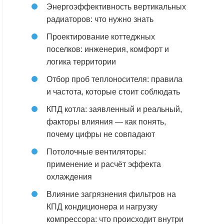
Энергоэффективность вертикальных
радиаторов: что нужно знать
Проектирование коттеджных
поселков: инженерия, комфорт и
логика территории
Отбор проб теплоносителя: правила
и частота, которые стоит соблюдать
КПД котла: заявленный и реальный,
факторы влияния — как понять,
почему цифры не совпадают
Потолочные вентиляторы:
применение и расчёт эффекта
охлаждения
Влияние загрязнения фильтров на
КПД кондиционера и нагрузку
компрессора: что происходит внутри