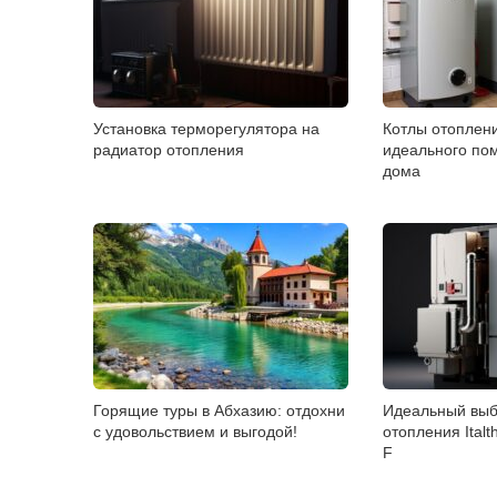
Установка терморегулятора на
Котлы отоплени
радиатор отопления
идеального по
дома
Горящие туры в Абхазию: отдохни
Идеальный выб
с удовольствием и выгодой!
отопления Ital
F