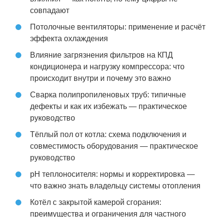
совпадают
Потолочные вентиляторы: применение и расчёт
эффекта охлаждения
Влияние загрязнения фильтров на КПД
кондиционера и нагрузку компрессора: что
происходит внутри и почему это важно
Сварка полипропиленовых труб: типичные
дефекты и как их избежать — практическое
руководство
Тёплый пол от котла: схема подключения и
совместимость оборудования — практическое
руководство
pH теплоносителя: нормы и корректировка —
что важно знать владельцу системы отопления
Котёл с закрытой камерой сгорания:
преимущества и ограничения для частного